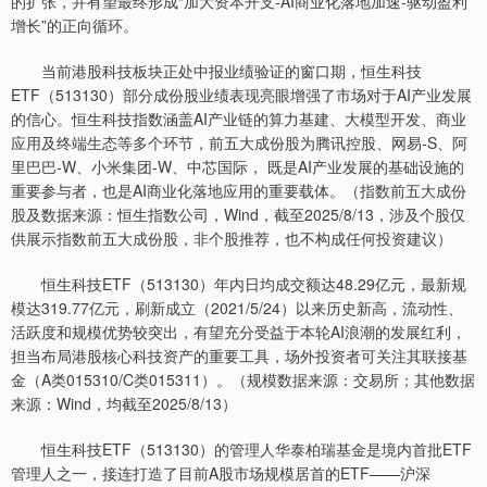
的扩张，并有望最终形成“加大资本开支-AI商业化落地加速-驱动盈利
增长”的正向循环。
当前港股科技板块正处中报业绩验证的窗口期，恒生科技
ETF（513130）部分成份股业绩表现亮眼增强了市场对于AI产业发展
的信心。恒生科技指数涵盖AI产业链的算力基建、大模型开发、商业
应用及终端生态等多个环节，前五大成份股为腾讯控股、网易-S、阿
里巴巴-W、小米集团-W、中芯国际， 既是AI产业发展的基础设施的
重要参与者，也是AI商业化落地应用的重要载体。（指数前五大成份
股及数据来源：恒生指数公司，Wind，截至2025/8/13，涉及个股仅
供展示指数前五大成份股，非个股推荐，也不构成任何投资建议）
恒生科技ETF（513130）年内日均成交额达48.29亿元，最新规
模达319.77亿元，刷新成立（2021/5/24）以来历史新高，流动性、
活跃度和规模优势较突出，有望充分受益于本轮AI浪潮的发展红利，
担当布局港股核心科技资产的重要工具，场外投资者可关注其联接基
金（A类015310/C类015311）。（规模数据来源：交易所；其他数据
来源：Wind，均截至2025/8/13）
恒生科技ETF（513130）的管理人华泰柏瑞基金是境内首批ETF
管理人之一，接连打造了目前A股市场规模居首的ETF——沪深