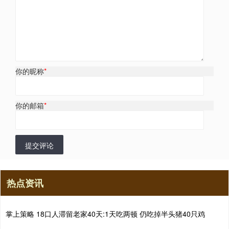
你的昵称
*
你的邮箱
*
提交评论
热点资讯
掌上策略 18口人滞留老家40天:1天吃两顿 仍吃掉半头猪40只鸡