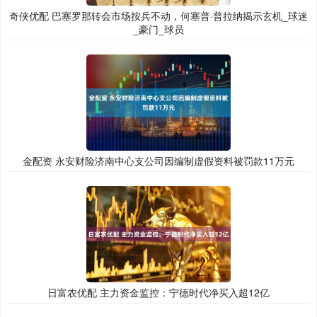
奇侠优配 巴塞罗那转会市场按兵不动，何塞普·普拉纳揭示玄机_球迷
_豪门_球员
金配资 永安财险济南中心支公司因编制虚假资料被罚款11万元
日富农优配 主力资金监控：宁德时代净买入超12亿