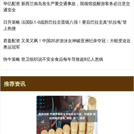
华亿配资 新西兰南岛发生严重交通事故，我领馆提醒游客务必注意交
通安全
日升策略 法国队1-0战胜巴拉圭晋级八强！赛后巴拉圭真“扒拉龟”登
上热搜
君盈配资 又美又飒！中国20岁游泳女神破亚洲纪录夺冠：大蜕变迫近
奥运冠军
快牛策略 世卫组织说不安全食品每年导致超8亿人患病
推荐资讯