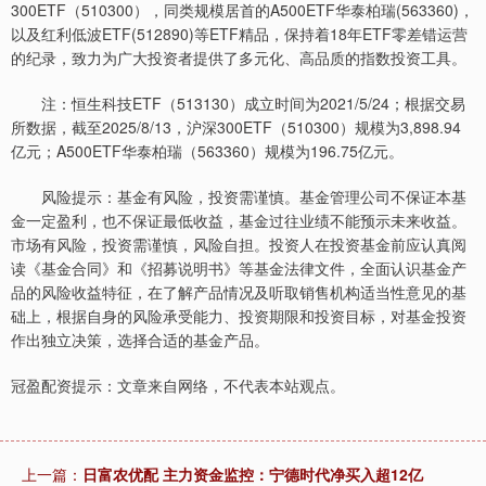
300ETF（510300），同类规模居首的A500ETF华泰柏瑞(563360)，
以及红利低波ETF(512890)等ETF精品，保持着18年ETF零差错运营
的纪录，致力为广大投资者提供了多元化、高品质的指数投资工具。
注：恒生科技ETF（513130）成立时间为2021/5/24；根据交易
所数据，截至2025/8/13，沪深300ETF（510300）规模为3,898.94
亿元；A500ETF华泰柏瑞（563360）规模为196.75亿元。
风险提示：基金有风险，投资需谨慎。基金管理公司不保证本基
金一定盈利，也不保证最低收益，基金过往业绩不能预示未来收益。
市场有风险，投资需谨慎，风险自担。投资人在投资基金前应认真阅
读《基金合同》和《招募说明书》等基金法律文件，全面认识基金产
品的风险收益特征，在了解产品情况及听取销售机构适当性意见的基
础上，根据自身的风险承受能力、投资期限和投资目标，对基金投资
作出独立决策，选择合适的基金产品。
冠盈配资提示：文章来自网络，不代表本站观点。
上一篇：
日富农优配 主力资金监控：宁德时代净买入超12亿