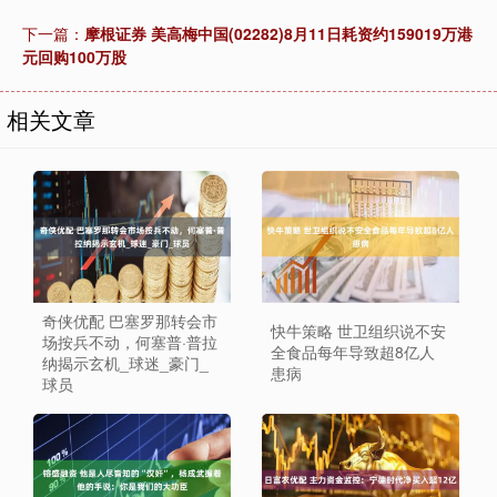
下一篇：
摩根证券 美高梅中国(02282)8月11日耗资约159019万港
元回购100万股
相关文章
奇侠优配 巴塞罗那转会市
快牛策略 世卫组织说不安
场按兵不动，何塞普·普拉
全食品每年导致超8亿人
纳揭示玄机_球迷_豪门_
患病
球员