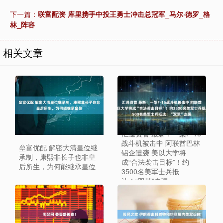
下一篇：
联富配资 库里携手中投王勇士冲击总冠军_马尔·德罗_格
林_阵容
相关文章
汇通资管 最新！一架F-16
战斗机被击中 阿联酋巴林
垒富优配 解密大清皇位继
铝企遭袭 美以大学将
承制，康熙非长子也非皇
成“合法袭击目标”！约
后所生，为何能继承皇位
3500名美军士兵抵
达！“双苯”走强