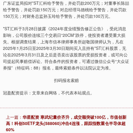
广东证监局拟对*ST汇科给予警告，并处罚款200万元；对董事长陈喆
给予警告，并处罚款150万元；对总经理马德桃给予警告，并处罚款
150万元；对财务总监孙玉玲给予警告，并处罚款100万元。
*ST汇科于3月28日披露《2024年度业绩预告修正公告》，受此消息
影响，公司股价连续三个交易日“20CM”跌停，使投资者遭受重大损
失。根据调查结果，上海市信本律师事务所赵敬国律师认为，凡在
2025年1月25日至2025年3月30日期间买入且持有*ST汇科股票，无
论在2025年3月31日及之后是否卖出该股票的受损投资者，或可向公
司提起民事赔偿诉讼。符合条件的投资者，可通过微信公众号“大众证
券报”（特征码：88）报名，最终索赔条件以法院认定为准。
扫码报名索赔
冠盈配资提示：文章来自网络，不代表本站观点。
上一篇：
华星配资 寒武纪量价齐升，成交额突破100亿，市值创新
高！科创50ETF龙头(588060)冲击4连涨，跟踪指数重仓半导体超
60%