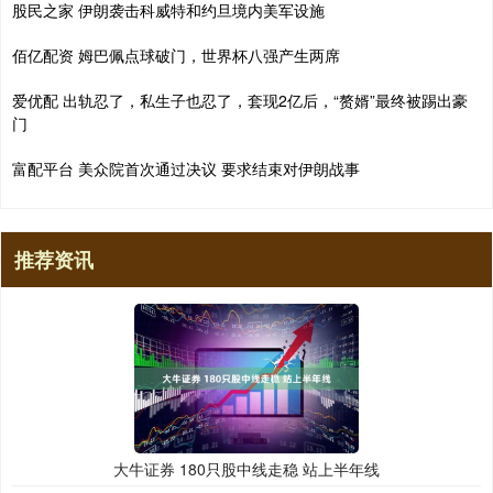
股民之家 伊朗袭击科威特和约旦境内美军设施
佰亿配资 姆巴佩点球破门，世界杯八强产生两席
爱优配 出轨忍了，私生子也忍了，套现2亿后，“赘婿”最终被踢出豪
门
富配平台 美众院首次通过决议 要求结束对伊朗战事
推荐资讯
大牛证券 180只股中线走稳 站上半年线